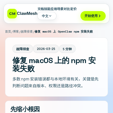
文档
技能
应用场景
对比
定价
CM
ClawMesh
开始使用
中文
首页
博客
故障排查
修复 macOS 上 OpenClaw npm 安装失败
/
/
/
2026-03-25
故障排查
5 分钟
修复 macOS 上的 npm 安
装失败
多数 npm 安装错误都与本地环境有关，关键是先
判断问题来自版本、权限还是路径冲突。
先缩小根因