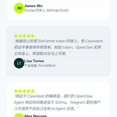
James Wu
JW
DevOps 负责人
,
BotForge Studio
“
我最担心的是 BotFather token 的接入，但 ClawMesh
把这件事做得非常简单。粘贴 token，OpenClaw 实例
立刻连上，频道配对也马上可用。
”
Lisa Torres
LT
产品经理
,
PromptBase
“
得益于 ClawMesh 的编排层，我们的 OpenClaw
Agent 响应时间稳定低于 100ms。Telegram 里的用户
几乎感觉不到自己在和 AI Agent 交流。
”
Alex Nguyen