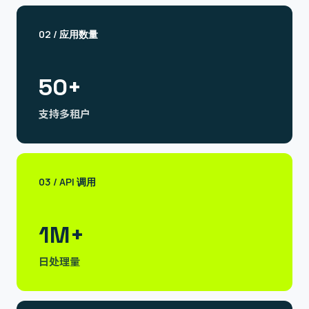
02
/
应用数量
50+
支持多租户
03
/
API 调用
1M+
日处理量