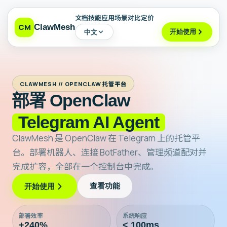
文档
技能
应用场景
对比
定价
CM
ClawMesh
开始使用
中文
CLAWMESH // OPENCLAW 托管平台
部署 OpenClaw
Telegram AI Agent
ClawMesh 是 OpenClaw 在 Telegram 上的托管平
台。部署机器人、连接 BotFather、管理频道配对并
完成扩容，全部在一个控制台中完成。
开始使用
查看功能
部署效率
系统响应
+240%
< 100ms