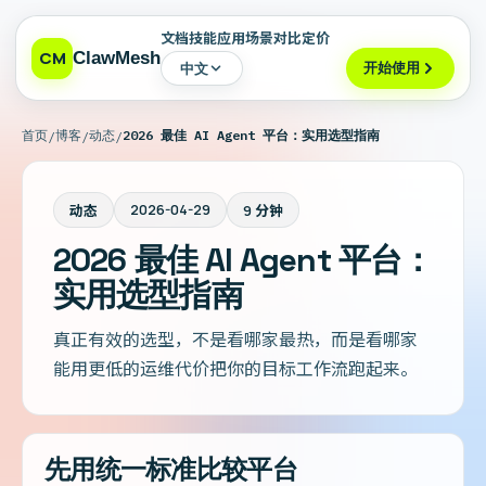
文档
技能
应用场景
对比
定价
CM
ClawMesh
开始使用
中文
首页
博客
动态
2026 最佳 AI Agent 平台：实用选型指南
/
/
/
2026-04-29
动态
9 分钟
2026 最佳 AI Agent 平台：
实用选型指南
真正有效的选型，不是看哪家最热，而是看哪家
能用更低的运维代价把你的目标工作流跑起来。
先用统一标准比较平台