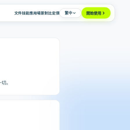
文件
技能
應用場景
對比
定價
繁中
開始使用
一切。