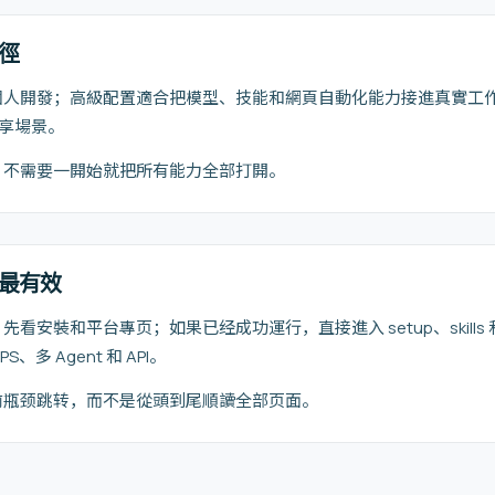
徑
開發；高級配置適合把模型、技能和網頁自動化能力接進真實工作流；VP
共享場景。
，不需要一開始就把所有能力全部打開。
最有效
裝和平台專页；如果已经成功運行，直接進入 setup、skills 和 br
多 Agent 和 API。
前瓶颈跳转，而不是從頭到尾順讀全部页面。