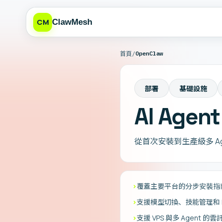
CM
ClawMesh
/
OpenClaw
首頁
部署
基礎設施
AI Age
從首次安裝到生產級多 Ag
›
覆蓋主要平台的分步安裝指
›
支援模型切換、技能管理和 Bro
›
支援 VPS 與多 Agent 的