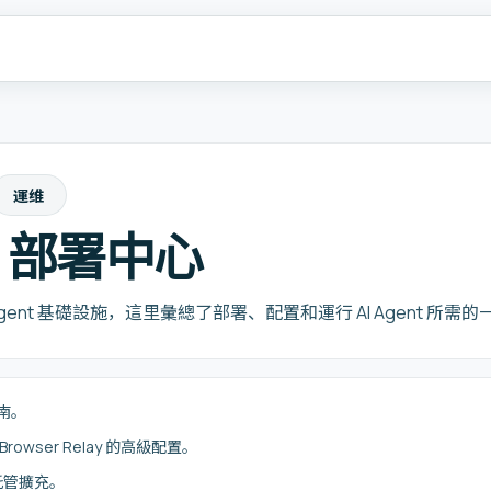
運维
nt 部署中心
ent 基礎設施，這里彙總了部署、配置和運行 AI Agent 所需的
南。
wser Relay 的高級配置。
雲託管擴充。