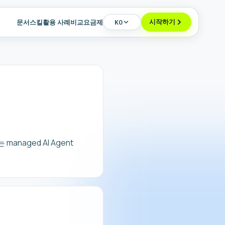
문서
스킬
활용 사례
비교
요금제
시작하기
KO
는 managed AI Agent