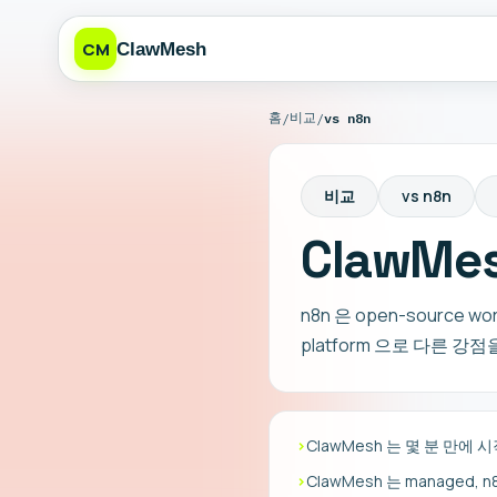
CM
ClawMesh
홈
비교
/
/
vs n8n
비교
vs n8n
ClawMes
n8n 은 open-source wo
platform 으로 다른 강
›
ClawMesh 는 몇 분 만에 
›
ClawMesh 는 managed, n