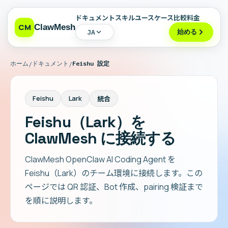
ドキュメント
スキル
ユースケース
比較
料金
CM
ClawMesh
始める
JA
ホーム
ドキュメント
Feishu 設定
/
/
Feishu
Lark
統合
Feishu（Lark）を
ClawMesh に接続する
ClawMesh OpenClaw AI Coding Agent を
Feishu（Lark）のチーム環境に接続します。この
ページでは QR 認証、Bot 作成、pairing 検証まで
を順に説明します。