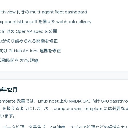
 view 付きの multi-agent fleet dashboard
nential backoff を備えた webhook delivery
nt 向けの OpenAPI spec を公開
スク出力が切り詰められる問題を修正
tory 向け GitHub Actions 連携を修正
nt 起動時間を 25% 短縮
25年12月
e template 改善では、Linux host 上の NVIDIA GPU 向け GPU pa
l を扱えるようにしました。compose.yaml template には必要な dev
ています。
ド解析、データ処理、文書生成、API 連携、メディア処理などの領域をカバーす