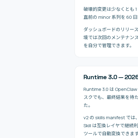
破壊的変更は少なくとも 1
直前の minor 系列を
ダッシュボードのリリー
境では次回のメンテナン
を自分で管理できます。
Runtime 3.0 — 20
Runtime 3.0 は 
スクでも、最終結果を待
た。
v2 の skills mani
Skill は互換レイヤで
ツールで自動変換できま