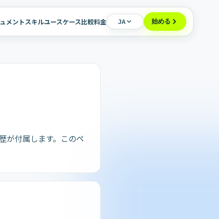
始める
ュメント
スキル
ユースケース
比較
料金
JA
履歴が付属します。このペ