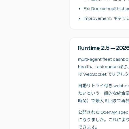
Fix: Docker health
Improvement: キャ
Runtime 2.5 — 20
multi-agent fleet
health、task qu
は WebSocket でリ
自動リトライ付き webhoo
たいという一般的な統合要件に対
時間）で最大 6 回まで
公開された OpenAPI sp
になりました。これにより、公
できます。