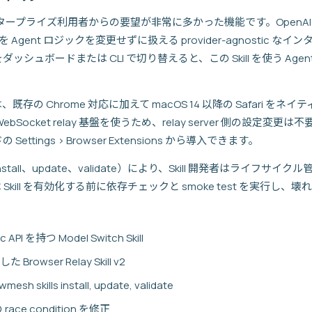
ill はエンタープライズ利用者からの要望が非常に多かった機能です。OpenAI
えを Agent ロジックを変更せずに扱える provider-agnostic 
r をダッシュボードまたは CLI で切り替えると、この Skill を使う A
ll v2 では、既存の Chrome 対応に加えて macOS 14 以降の Safar
じ WebSocket relay 基盤を使うため、relay server 側の設定変更は
Settings > Browser Extensions から導入できます。
ド群（install、update、validate）により、Skill 開発者はライ
は Skill を有効化する前に依存チェックと smoke test を実行し、壊れ
c API を持つ Model Switch Skill
 Browser Relay Skill v2
awmesh skills install, update, validate
ace condition を修正