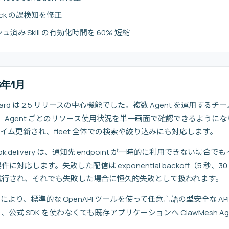
 check の誤検知を修正
ッシュ済み Skill の有効化時間を 60% 短縮
26年1月
 dashboard は 2.5 リリースの中心機能でした。複数 Agent を運用するチ
eue 深さ、Agent ごとのリソース使用状況を単一画面で確認できるよ
アルタイム更新され、fleet 全体での検索や絞り込みにも対応します。
k delivery は、通知先 endpoint が一時的に利用できない場
応します。失敗した配信は exponential backoff（5 秒、30 
再試行され、それでも失敗した場合に恒久的失敗として扱われます。
ec により、標準的な OpenAPI ツールを使って任意言語の型安全な API
式 SDK を使わなくても既存アプリケーションへ ClawMesh A