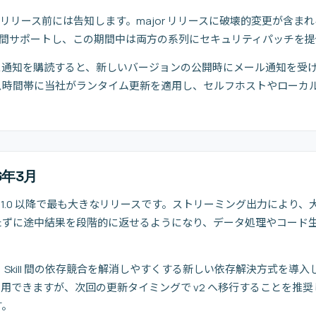
 リリース前には告知します。major リリースに破壊的変更が含ま
 60 日間サポートし、この期間中は両方の系列にセキュリティパッチを
ス通知を購読すると、新しいバージョンの公開時にメール通知を受
ス時間帯に当社がランタイム更新を適用し、セルフホストやローカ
26年3月
OpenClaw 1.0 以降で最も大きなリリースです。ストリーミング出力に
たずに途中結果を段階的に返せるようになり、データ処理やコード
fest では、Skill 間の依存競合を解消しやすくする新しい依存解決方式を導入しま
継続利用できますが、次回の更新タイミングで v2 へ移行することを
す。