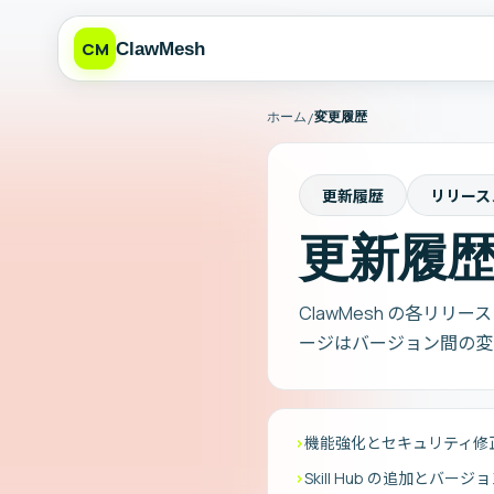
CM
ClawMesh
ホーム
変更履歴
/
更新履歴
リリース
更新履
ClawMesh の各
ージはバージョン間の変
›
機能強化とセキュリティ修
›
Skill Hub の追加とバージ