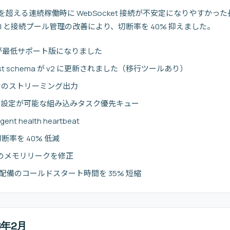
 時間を超える連続稼働時に WebSocket 接続が不安定になりやすか
otocol と接続プール管理の改善により、切断率を 40% 抑えました。
n 3.11 が最低サポート版になりました
 manifest schema が v2 に更新されました（移行ツールあり）
向けのストリーミング出力
ング設定が可能な組み込みタスク優先キュー
t health heartbeat
 切断率を 40% 低減
nt のメモリリークを修正
ocker 配備のコールドスタート時間を 35% 短縮
26年2月