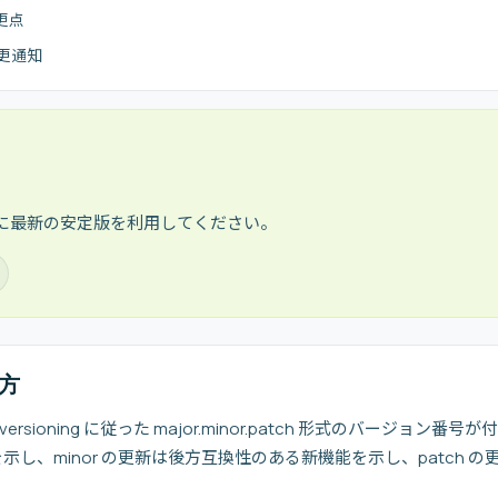
更点
更通知
に最新の安定版を利用してください。
方
versioning に従った major.minor.patch 形式のバージョン番号
し、minor の更新は後方互換性のある新機能を示し、patch 