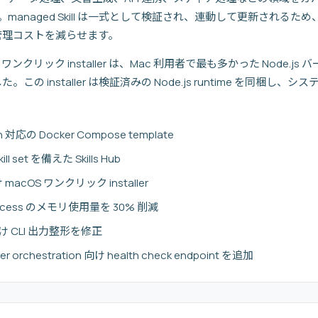
した。managed Skill は一式として検証され、連動して更新されるため、従来
管理コストを減らせます。
macOS ワンクリック installer は、Mac 利用者で最も多かった Node
 installer は検証済みの Node.js runtime を同梱し、システ
gh 対応の Docker Compose template
ill set を備えた Skills Hub
 向け macOS ワンクリック installer
t process のメモリ使用量を 30% 削減
on 向け CLI 出力整形を修正
ner orchestration 向け health check endpoint を追加