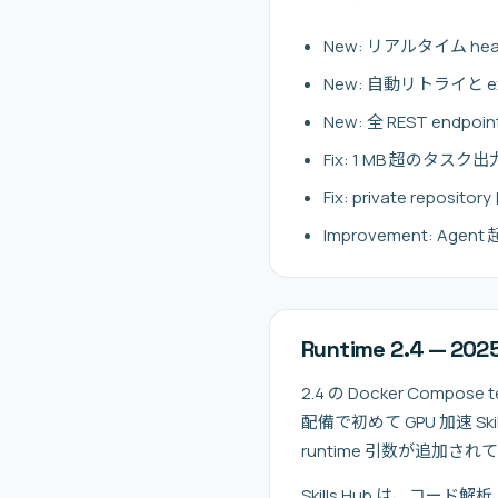
New: リアルタイム health
New: 自動リトライと expo
New: 全 REST endpoi
Fix: 1 MB 超のタ
Fix: private reposi
Improvement: Age
Runtime 2.4 — 20
2.4 の Docker Compos
配備で初めて GPU 加速 Skil
runtime 引数が追加され
Skills Hub は、コー