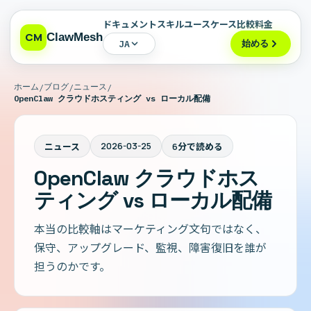
ドキュメント
スキル
ユースケース
比較
料金
CM
ClawMesh
始める
JA
ホーム
ブログ
ニュース
/
/
/
OpenClaw クラウドホスティング vs ローカル配備
2026-03-25
ニュース
6分で読める
OpenClaw クラウドホス
ティング vs ローカル配備
本当の比較軸はマーケティング文句ではなく、
保守、アップグレード、監視、障害復旧を誰が
担うのかです。